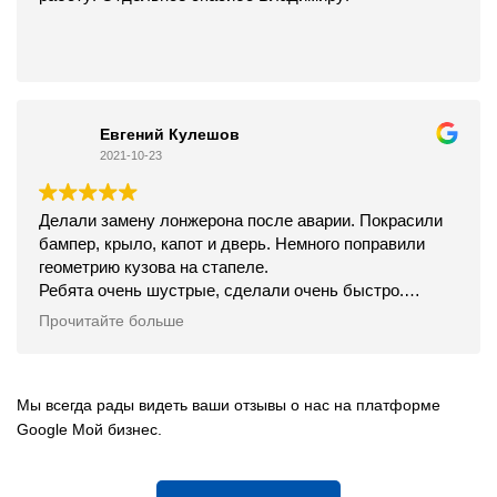
Евгений Кулешов
2021-10-23
Делали замену лонжерона после аварии. Покрасили
бампер, крыло, капот и дверь. Немного поправили
геометрию кузова на стапеле.
Ребята очень шустрые, сделали очень быстро.
Встретили, проводили, всё объяснили.
Прочитайте больше
Цена конечно не из самых дешёвых, но качество
соответствует, вообще как будто не били машинку.
Рекомендую.
Мы всегда рады видеть ваши отзывы о нас на платформе
Google Мой бизнес.