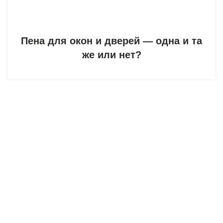
Пена для окон и дверей — одна и та
же или нет?
Партнерская сеть автосервисов по ремонту, покраске и
полировке автомобилей в Алматы.