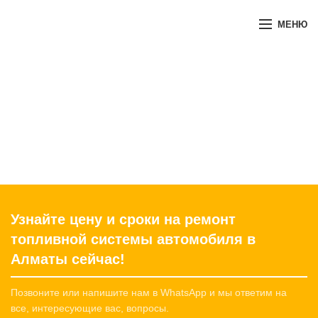
+7 707 476 93 70
МЕНЮ
Ремонт топливной
системы
ГЛАВНАЯ
РЕМОНТ АВТОМОБИЛЕЙ В АЛМАТЫ
РЕМОНТ ТОПЛИВНОЙ СИСТЕМЫ
Узнайте цену и сроки на ремонт
топливной системы автомобиля в
Алматы сейчас!
Позвоните или напишите нам в WhatsApp и мы ответим на
все, интересующие вас, вопросы.