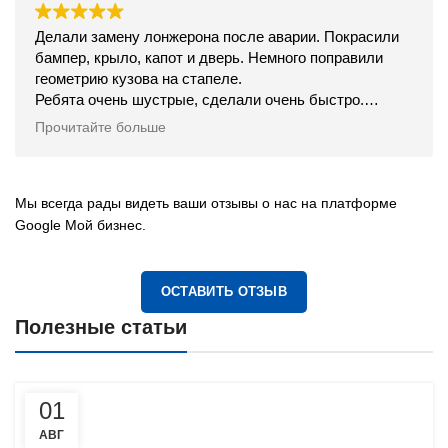
Делали замену лонжерона после аварии. Покрасили
бампер, крыло, капот и дверь. Немного поправили
геометрию кузова на стапеле.
Ребята очень шустрые, сделали очень быстро.
Встретили, проводили, всё объяснили.
Прочитайте больше
Цена конечно не из самых дешёвых, но качество
соответствует, вообще как будто не били машинку.
Рекомендую.
Мы всегда рады видеть ваши отзывы о нас на платформе
Google Мой бизнес.
ОСТАВИТЬ ОТЗЫВ
Полезные статьи
01
АВГ