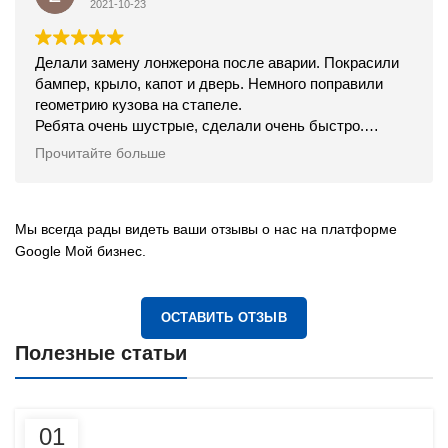
2021-10-23
Делали замену лонжерона после аварии. Покрасили
бампер, крыло, капот и дверь. Немного поправили
геометрию кузова на стапеле.
Ребята очень шустрые, сделали очень быстро.
Встретили, проводили, всё объяснили.
Прочитайте больше
Цена конечно не из самых дешёвых, но качество
соответствует, вообще как будто не били машинку.
Рекомендую.
Мы всегда рады видеть ваши отзывы о нас на платформе
Google Мой бизнес.
ОСТАВИТЬ ОТЗЫВ
Полезные статьи
01