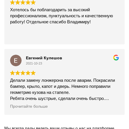
Хотелось бы поблагодарить за высокий
профессионализм, пунктуальность и качественную
работу! Отдельное спасибо Владимиру!
Евгений Кулешов
2021-10-23
Делали замену лонжерона после аварии. Покрасили
бампер, крыло, капот и дверь. Немного поправили
геометрию кузова на стапеле.
Ребята очень шустрые, сделали очень быстро.
Встретили, проводили, всё объяснили.
Прочитайте больше
Цена конечно не из самых дешёвых, но качество
соответствует, вообще как будто не били машинку.
Рекомендую.
Мы всегда рады видеть ваши отзывы о нас на платформе