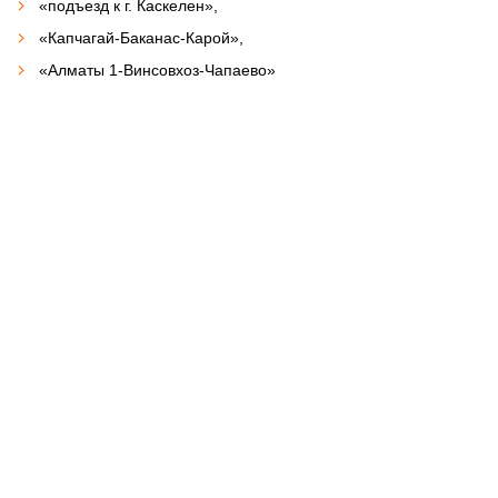
«подъезд к г. Каскелен»,
«Капчагай-Баканас-Карой»,
«Алматы 1-Винсовхоз-Чапаево»