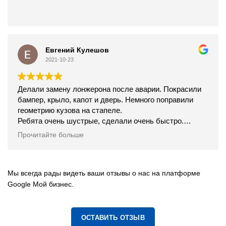
Евгений Кулешов
2021-10-23
Делали замену лонжерона после аварии. Покрасили
бампер, крыло, капот и дверь. Немного поправили
геометрию кузова на стапеле.
Ребята очень шустрые, сделали очень быстро.
Встретили, проводили, всё объяснили.
Прочитайте больше
Цена конечно не из самых дешёвых, но качество
соответствует, вообще как будто не били машинку.
Рекомендую.
Мы всегда рады видеть ваши отзывы о нас на платформе
Google Мой бизнес.
ОСТАВИТЬ ОТЗЫВ