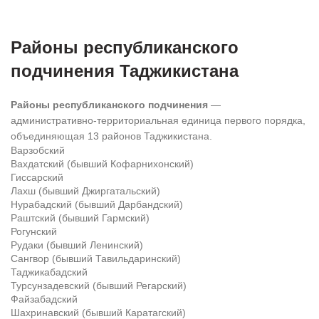
Районы республиканского
подчинения Таджикистана
Районы республиканского подчинения
—
административно-территориальная единица первого порядка,
объединяющая 13 районов Таджикистана.
Варзобский
Вахдатский (бывший Кофарнихонский)
Гиссарский
Лахш (бывший Джиргатальский)
Нурабадский (бывший Дарбандский)
Раштский (бывший Гармский)
Рогунский
Рудаки (бывший Ленинский)
Сангвор (бывший Тавильдаринский)
Таджикабадский
Турсунзадевский (бывший Регарский)
Файзабадский
Шахринавский (бывший Каратагский)